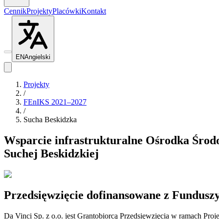
Cennik
Projekty
Placówki
Kontakt
EN
Angielski
Projekty
/
FEnIKS 2021–2027
/
Sucha Beskidzka
Wsparcie infrastrukturalne Ośrodka Środo
Suchej Beskidzkiej
Przedsięwzięcie dofinansowane z Fundusz
Da Vinci Sp. z o.o. jest Grantobiorcą Przedsięwzięcia w ramach Pr