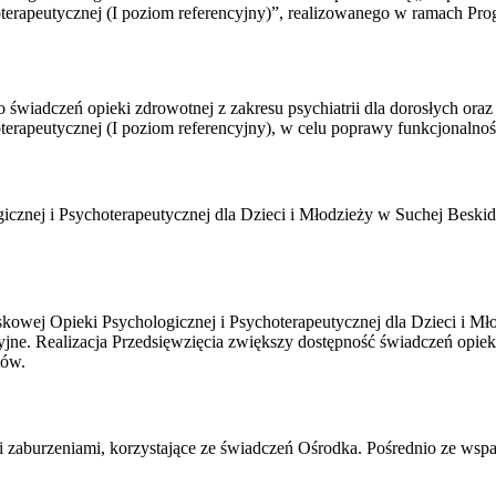
terapeutycznej (I poziom referencyjny)”, realizowanego w ramach Pro
wiadczeń opieki zdrowotnej z zakresu psychiatrii dla dorosłych oraz d
erapeutycznej (I poziom referencyjny), w celu poprawy funkcjonalnoś
cznej i Psychoterapeutycznej dla Dzieci i Młodzieży w Suchej Beskid
skowej Opieki Psychologicznej i Psychoterapeutycznej dla Dzieci i M
ne. Realizacja Przedsięwzięcia zwiększy dostępność świadczeń opieki 
tów.
 zaburzeniami, korzystające ze świadczeń Ośrodka. Pośrednio ze wspar