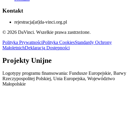
Kontakt
rejestracja
[at]
da-vinci.org.pl
© 2026 DaVinci. Wszelkie prawa zastrzeżone.
Polityka Prywatności
Polityka Cookies
Standardy Ochrony
Małoletnich
Deklaracja Dostępności
Projekty Unijne
Logotypy programu finansowania: Fundusze Europejskie, Barwy
Rzeczypospolitej Polskiej, Unia Europejska, Województwo
Małopolskie