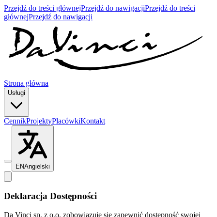
Przejdź do treści głównej
Przejdź do nawigacji
Przejdź do treści
głównej
Przejdź do nawigacji
Strona główna
Usługi
Cennik
Projekty
Placówki
Kontakt
EN
Angielski
Deklaracja Dostępności
Da Vinci sp. z o.o. zobowiązuje się zapewnić dostępność swojej