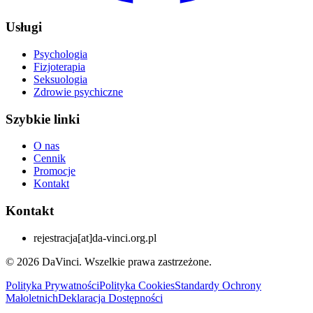
Usługi
Psychologia
Fizjoterapia
Seksuologia
Zdrowie psychiczne
Szybkie linki
O nas
Cennik
Promocje
Kontakt
Kontakt
rejestracja
[at]
da-vinci.org.pl
© 2026 DaVinci. Wszelkie prawa zastrzeżone.
Polityka Prywatności
Polityka Cookies
Standardy Ochrony
Małoletnich
Deklaracja Dostępności