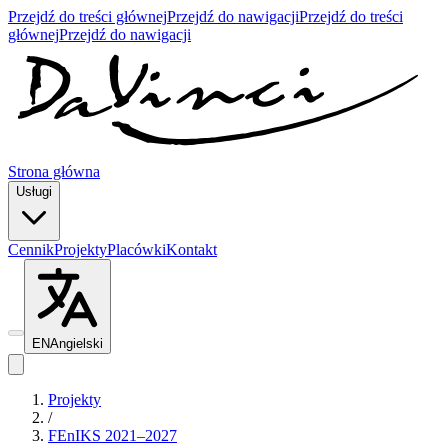
Przejdź do treści głównej
Przejdź do nawigacji
Przejdź do treści
głównej
Przejdź do nawigacji
Strona główna
Usługi
Cennik
Projekty
Placówki
Kontakt
EN
Angielski
Projekty
/
FEnIKS 2021–2027