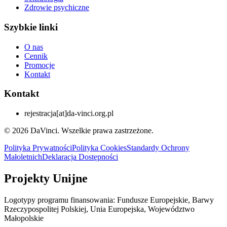
Zdrowie psychiczne
Szybkie linki
O nas
Cennik
Promocje
Kontakt
Kontakt
rejestracja
[at]
da-vinci.org.pl
© 2026 DaVinci. Wszelkie prawa zastrzeżone.
Polityka Prywatności
Polityka Cookies
Standardy Ochrony
Małoletnich
Deklaracja Dostępności
Projekty Unijne
Logotypy programu finansowania: Fundusze Europejskie, Barwy
Rzeczypospolitej Polskiej, Unia Europejska, Województwo
Małopolskie