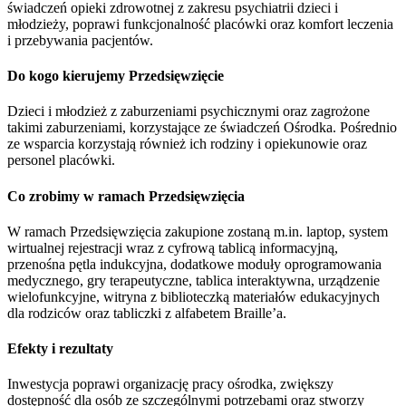
świadczeń opieki zdrowotnej z zakresu psychiatrii dzieci i
młodzieży, poprawi funkcjonalność placówki oraz komfort leczenia
i przebywania pacjentów.
Do kogo kierujemy Przedsięwzięcie
Dzieci i młodzież z zaburzeniami psychicznymi oraz zagrożone
takimi zaburzeniami, korzystające ze świadczeń Ośrodka. Pośrednio
ze wsparcia korzystają również ich rodziny i opiekunowie oraz
personel placówki.
Co zrobimy w ramach Przedsięwzięcia
W ramach Przedsięwzięcia zakupione zostaną m.in. laptop, system
wirtualnej rejestracji wraz z cyfrową tablicą informacyjną,
przenośna pętla indukcyjna, dodatkowe moduły oprogramowania
medycznego, gry terapeutyczne, tablica interaktywna, urządzenie
wielofunkcyjne, witryna z biblioteczką materiałów edukacyjnych
dla rodziców oraz tabliczki z alfabetem Braille’a.
Efekty i rezultaty
Inwestycja poprawi organizację pracy ośrodka, zwiększy
dostępność dla osób ze szczególnymi potrzebami oraz stworzy