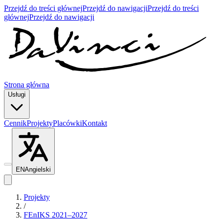
Przejdź do treści głównej
Przejdź do nawigacji
Przejdź do treści
głównej
Przejdź do nawigacji
Strona główna
Usługi
Cennik
Projekty
Placówki
Kontakt
EN
Angielski
Projekty
/
FEnIKS 2021–2027