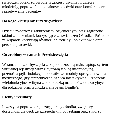
świadczeń opieki zdrowotnej z zakresu psychiatrii dzieci i
młodzieży, poprawi funkcjonalność placówki oraz komfort leczenia
i przebywania pacjentów.
Do kogo kierujemy Przedsięwzięcie
Dzieci i młodzież z zaburzeniami psychicznymi oraz zagrożone
takimi zaburzeniami, korzystające ze świadczeń Ośrodka. Pośrednio
ze wsparcia korzystają również ich rodziny i opiekunowie oraz
personel placówki.
Co zrobimy w ramach Przedsięwzięcia
W ramach Przedsięwzięcia zakupione zostaną m.in. laptop, system
wirtualnej rejestracji wraz z cyfrową tablicą informacyjną,
przenośna pętla indukcyjna, dodatkowe moduły oprogramowania
medycznego, gry terapeutyczne, tablica interaktywna, urządzenie
wielofunkcyjne, witryna z biblioteczką materiałów edukacyjnych
dla rodziców oraz tabliczki z alfabetem Braille’a.
Efekty i rezultaty
Inwestycja poprawi organizację pracy ośrodka, zwiększy
dostępność dla osób ze szczególnymi potrzebami oraz stworzy