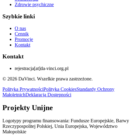
Zdrowie psychiczne
Szybkie linki
O nas
Cennik
Promocje
Kontakt
Kontakt
rejestracja
[at]
da-vinci.org.pl
© 2026 DaVinci. Wszelkie prawa zastrzeżone.
Polityka Prywatności
Polityka Cookies
Standardy Ochrony
Małoletnich
Deklaracja Dostępności
Projekty Unijne
Logotypy programu finansowania: Fundusze Europejskie, Barwy
Rzeczypospolitej Polskiej, Unia Europejska, Województwo
Małopolskie