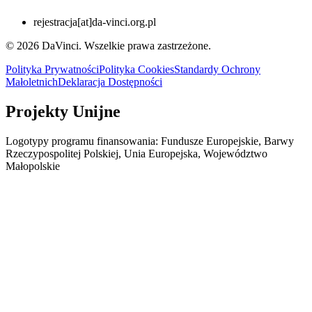
rejestracja
[at]
da-vinci.org.pl
© 2026 DaVinci. Wszelkie prawa zastrzeżone.
Polityka Prywatności
Polityka Cookies
Standardy Ochrony
Małoletnich
Deklaracja Dostępności
Projekty Unijne
Logotypy programu finansowania: Fundusze Europejskie, Barwy
Rzeczypospolitej Polskiej, Unia Europejska, Województwo
Małopolskie