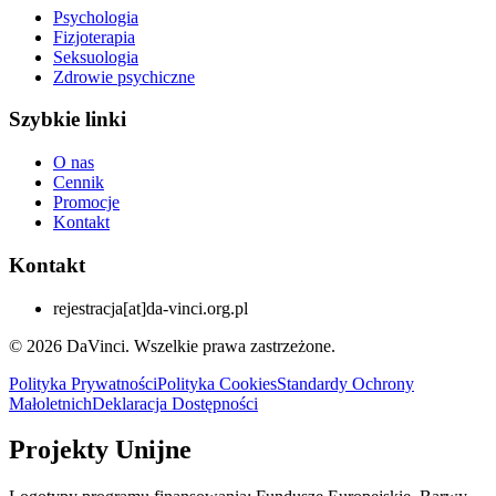
Psychologia
Fizjoterapia
Seksuologia
Zdrowie psychiczne
Szybkie linki
O nas
Cennik
Promocje
Kontakt
Kontakt
rejestracja
[at]
da-vinci.org.pl
© 2026 DaVinci. Wszelkie prawa zastrzeżone.
Polityka Prywatności
Polityka Cookies
Standardy Ochrony
Małoletnich
Deklaracja Dostępności
Projekty Unijne