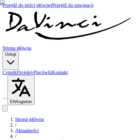
Przejdź do treści głównej
Przejdź do nawigacji
Strona główna
Usługi
Cennik
Projekty
Placówki
Kontakt
EN
Angielski
Strona główna
/
Aktualności
/