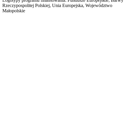
Logotypy programu finansowania: Fundusze Europejskie, Barwy
Rzeczypospolitej Polskiej, Unia Europejska, Województwo
Małopolskie