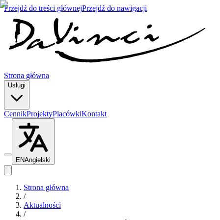
Przejdź do treści głównej
Przejdź do nawigacji
Strona główna
Usługi
Cennik
Projekty
Placówki
Kontakt
EN
Angielski
Strona główna
/
Aktualności
/