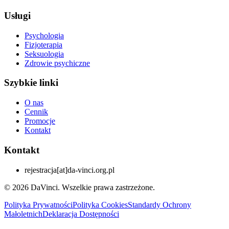
Usługi
Psychologia
Fizjoterapia
Seksuologia
Zdrowie psychiczne
Szybkie linki
O nas
Cennik
Promocje
Kontakt
Kontakt
rejestracja
[at]
da-vinci.org.pl
© 2026 DaVinci. Wszelkie prawa zastrzeżone.
Polityka Prywatności
Polityka Cookies
Standardy Ochrony
Małoletnich
Deklaracja Dostępności